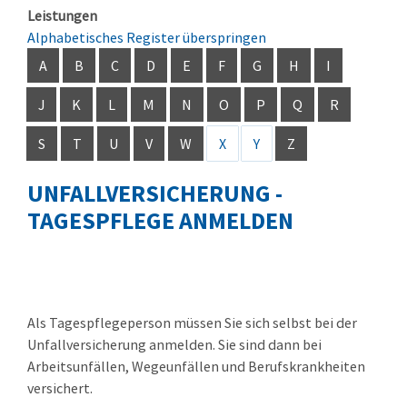
Leistungen
Alphabetisches Register überspringen
A
B
C
D
E
F
G
H
I
J
K
L
M
N
O
P
Q
R
S
T
U
V
W
X
Y
Z
UNFALLVERSICHERUNG -
TAGESPFLEGE ANMELDEN
Als Tagespflegeperson müssen Sie sich selbst bei der
Unfallversicherung anmelden. Sie sind dann bei
Arbeitsunfällen, Wegeunfällen und Berufskrankheiten
versichert.