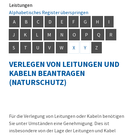
Leistungen
Alphabetisches Register überspringen
A
B
C
D
E
F
G
H
I
J
K
L
M
N
O
P
Q
R
S
T
U
V
W
X
Y
Z
VERLEGEN VON LEITUNGEN UND
KABELN BEANTRAGEN
(NATURSCHUTZ)
Für die Verlegung von Leitungen oder Kabeln benötigen
Sie unter Umständen eine Genehmigung. Dies ist
insbesondere von der Lage der Leitungen und Kabel