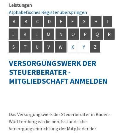
Leistungen
Alphabetisches Register überspringen
A
B
C
D
E
F
G
H
I
J
K
L
M
N
O
P
Q
R
S
T
U
V
W
X
Y
Z
VERSORGUNGSWERK DER
STEUERBERATER -
MITGLIEDSCHAFT ANMELDEN
Das Versorgungswerk der Steuerberater in Baden-
Württemberg ist die berufsständische
Versorgungseinrichtung der Mitglieder der