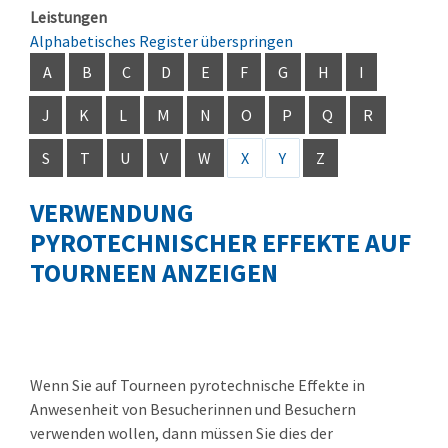
Leistungen
Alphabetisches Register überspringen
A
B
C
D
E
F
G
H
I
J
K
L
M
N
O
P
Q
R
S
T
U
V
W
X
Y
Z
VERWENDUNG
PYROTECHNISCHER EFFEKTE AUF
TOURNEEN ANZEIGEN
Wenn Sie auf Tourneen pyrotechnische Effekte in
Anwesenheit von Besucherinnen und Besuchern
verwenden wollen, dann müssen Sie dies der