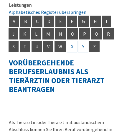
Leistungen
Alphabetisches Register überspringen
A
B
C
D
E
F
G
H
I
J
K
L
M
N
O
P
Q
R
S
T
U
V
W
X
Y
Z
VORÜBERGEHENDE
BERUFSERLAUBNIS ALS
TIERÄRZTIN ODER TIERARZT
BEANTRAGEN
Als Tierärztin oder Tierarzt mit ausländischem
Abschluss können Sie Ihren Beruf vorübergehend in