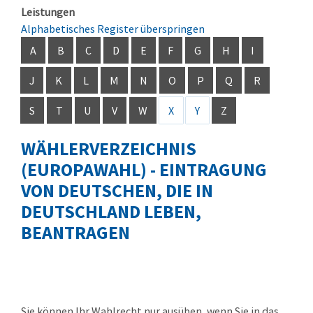
Leistungen
Alphabetisches Register überspringen
A
B
C
D
E
F
G
H
I
J
K
L
M
N
O
P
Q
R
S
T
U
V
W
X
Y
Z
WÄHLERVERZEICHNIS
(EUROPAWAHL) - EINTRAGUNG
VON DEUTSCHEN, DIE IN
DEUTSCHLAND LEBEN,
BEANTRAGEN
Sie können Ihr Wahlrecht nur ausüben, wenn Sie in das