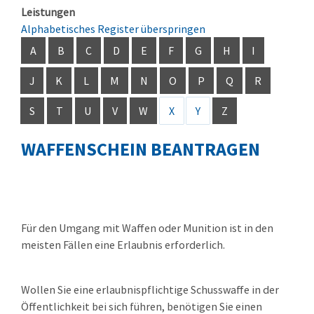
Leistungen
Alphabetisches Register überspringen
A
B
C
D
E
F
G
H
I
J
K
L
M
N
O
P
Q
R
S
T
U
V
W
X
Y
Z
WAFFENSCHEIN BEANTRAGEN
Für den Umgang mit Waffen oder Munition ist in den
meisten Fällen eine Erlaubnis erforderlich.
Wollen Sie eine erlaubnispflichtige Schusswaffe in der
Öffentlichkeit bei sich führen, benötigen Sie einen