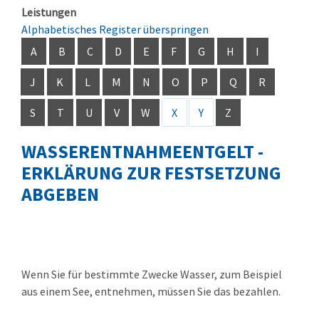
Leistungen
Alphabetisches Register überspringen
A
B
C
D
E
F
G
H
I
J
K
L
M
N
O
P
Q
R
S
T
U
V
W
X
Y
Z
WASSERENTNAHMEENTGELT -
ERKLÄRUNG ZUR FESTSETZUNG
ABGEBEN
Wenn Sie für bestimmte Zwecke Wasser
, zum Beispiel
aus einem See,
entnehmen, müssen Sie das bezahlen.