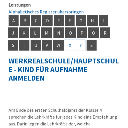
Leistungen
Alphabetisches Register überspringen
A
B
C
D
E
F
G
H
I
J
K
L
M
N
O
P
Q
R
S
T
U
V
W
X
Y
Z
WERKREALSCHULE/HAUPTSCHUL
E - KIND FÜR AUFNAHME
ANMELDEN
Am Ende des ersten Schulhalbjahrs der Klasse 4
sprechen die Lehrkräfte für jedes Kind eine Empfehlung
aus. Darin legen die Lehrkräfte dar, welche