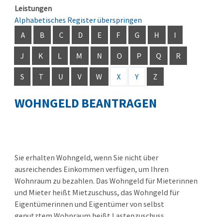
Leistungen
Alphabetisches Register überspringen
A
B
C
D
E
F
G
H
I
J
K
L
M
N
O
P
Q
R
S
T
U
V
W
X
Y
Z
WOHNGELD BEANTRAGEN
Sie erhalten Wohngeld, wenn Sie nicht über
ausreichendes Einkommen verfügen, um Ihren
Wohnraum zu bezahlen. Das Wohngeld für Mieterinnen
und Mieter heißt Mietzuschuss, das Wohngeld für
Eigentümerinnen und Eigentümer von selbst
genutztem Wohnraum heißt Lastenzuschuss.