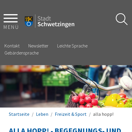
MENÜ
Kontakt
Newsletter
Leichte Sprache
Gebärdensprache
Startseite
Leben
Freizeit & Sport
alla hopp!
ALLA HOPP! - BEGEGNUNGS- UND