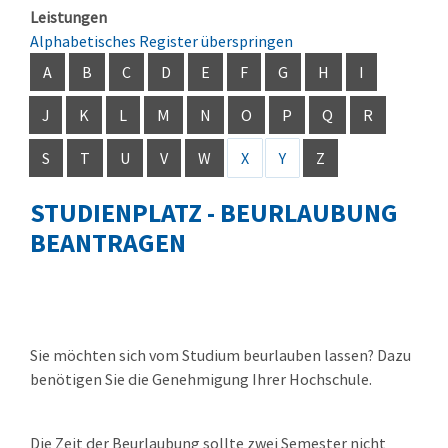
Leistungen
Alphabetisches Register überspringen
A
B
C
D
E
F
G
H
I
J
K
L
M
N
O
P
Q
R
S
T
U
V
W
X
Y
Z
STUDIENPLATZ - BEURLAUBUNG
BEANTRAGEN
Sie möchten sich vom Studium beurlauben lassen? Dazu
benötigen Sie die Genehmigung Ihrer Hochschule.
Die Zeit der Beurlaubung sollte zwei Semester nicht