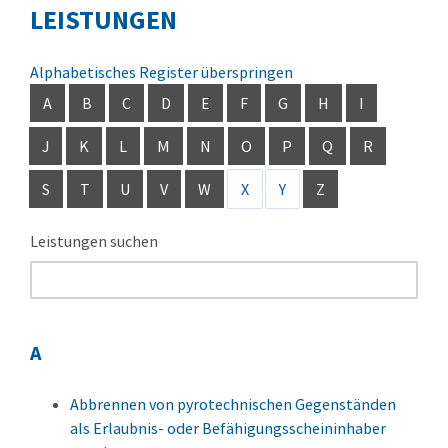
LEISTUNGEN
Alphabetisches Register überspringen
A
B
C
D
E
F
G
H
I
J
K
L
M
N
O
P
Q
R
S
T
U
V
W
X
Y
Z
Leistungen suchen
A
Abbrennen von pyrotechnischen Gegenständen
als Erlaubnis- oder Befähigungsscheininhaber