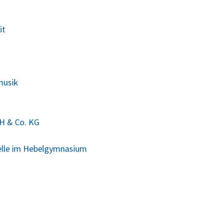
it
musik
H & Co. KG
elle im Hebelgymnasium