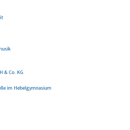
it
musik
H & Co. KG
elle im Hebelgymnasium