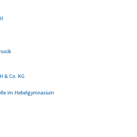
it
musik
H & Co. KG
elle im Hebelgymnasium