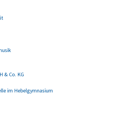
it
musik
H & Co. KG
elle im Hebelgymnasium