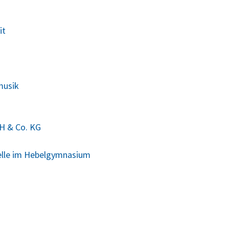
it
musik
H & Co. KG
elle im Hebelgymnasium