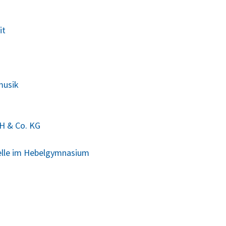
it
musik
H & Co. KG
elle im Hebelgymnasium