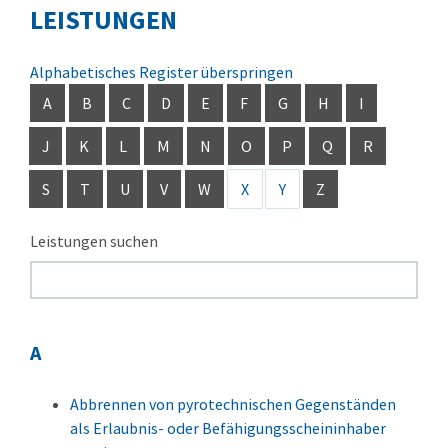
LEISTUNGEN
Alphabetisches Register überspringen
A
B
C
D
E
F
G
H
I
J
K
L
M
N
O
P
Q
R
S
T
U
V
W
X
Y
Z
Leistungen suchen
A
Abbrennen von pyrotechnischen Gegenständen
als Erlaubnis- oder Befähigungsscheininhaber